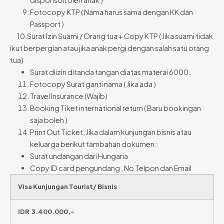
disponsori oleh anak )
Fotocopy KTP ( Nama harus sama dengan KK dan
Passport )
10.Surat Izin Suami / Orang tua + Copy KTP ( Jika suami tidak
ikut berpergian atau jika anak pergi dengan salah satu orang
tua)
Surat diizin ditanda tangan diatas materai 6000.
Fotocopy Surat ganti nama ( Jika ada )
Travel Insurance (Wajib)
Booking Tiket international return ( Baru bookingan
saja boleh )
Print Out Ticket, Jika dalam kunjungan bisnis atau
keluarga berikut tambahan dokumen :
Surat undangan dari Hungaria
Copy ID card pengundang , No Telpon dan Email
Visa Kunjungan Tourist/ Bisnis
IDR 3.400.000,-