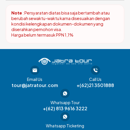
Note
: Persyaratan diatas bisa saja bertambah atau
berubah sewaktu-waktu karna disesuaikan dengan
kondisi kelengkapan dokumen-dokumen yang
diserahkan pemohon visa.
Harga belum termasuk PPN 1,1%
Email Us
Call Us
tour@jatratour.com
+(62)21 3501888
Whatsapp Tour
+(62) 813 9616 3222
Whatsapp Ticketing