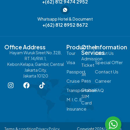
+(62) 812 9474 2952
Whatsapp Hotel & Document
+(62) 812 8952 8672
Office Address
Product
Other
Information
Services
Hayam Wuruk Sreet No.32B,
Tour
About Us
Admission
RT.14/RW.1,
Visa
Special Offer
Kebon Kelapa, Gambir, Central
Ticket
Jakarta City,
Passport
Contact Us
JR
Jakarta 10120
Pass
Cruise
Carreer
Global
Transportation
FAQ
SIM
M.I.C.E
Card
Insurance
Terms & condition
Privacy Policy
Copyright 2026 | All Rights