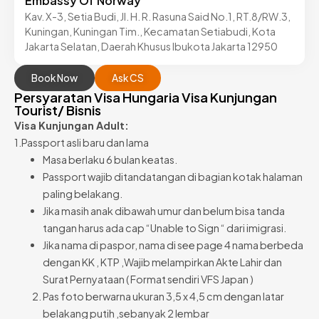
Embassy Of Norway
Kav. X-3, Setia Budi, Jl. H. R. Rasuna Said No.1, RT.8/RW.3,
Kuningan, Kuningan Tim., Kecamatan Setiabudi, Kota
Jakarta Selatan, Daerah Khusus Ibukota Jakarta 12950
Book Now
Ask CS
Persyaratan Visa Hungaria Visa Kunjungan
Tourist/ Bisnis
Visa Kunjungan Adult:
1.Passport asli baru dan lama
Masa berlaku 6 bulan keatas.
Passport wajib ditandatangan di bagian kotak halaman
paling belakang.
Jika masih anak dibawah umur dan belum bisa tanda
tangan harus ada cap “Unable to Sign “ dari imigrasi.
Jika nama di paspor, nama di see page 4 nama berbeda
dengan KK , KTP ,Wajib melampirkan Akte Lahir dan
Surat Pernyataan ( Format sendiri VFS Japan )
Pas foto berwarna ukuran 3,5 x 4,5 cm dengan latar
belakang putih ,sebanyak 2 lembar