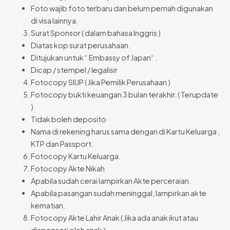
Foto wajib foto terbaru dan belum pernah digunakan
di visa lainnya.
Surat Sponsor ( dalam bahasa Inggris )
Diatas kop surat perusahaan.
Ditujukan untuk “ Embassy of Japan“ .
Dicap / stempel / legalisir
Fotocopy SIUP ( Jika Pemilik Perusahaan )
Fotocopy bukti keuangan 3 bulan terakhir. ( Terupdate
)
Tidak boleh deposito
Nama di rekening harus sama dengan di Kartu Keluarga ,
KTP dan Passport.
Fotocopy Kartu Keluarga.
Fotocopy Akte Nikah
Apabila sudah cerai lampirkan Akte perceraian.
Apabila pasangan sudah meninggal, lampirkan akte
kematian.
Fotocopy Akte Lahir Anak ( Jika ada anak ikut atau