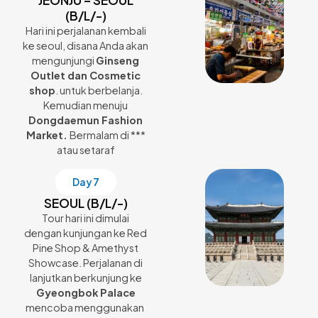
JEONJU – SEOUL
(B/L/-)
Hari ini perjalanan kembali
ke seoul, disana Anda akan
mengunjungi
Ginseng
Outlet dan Cosmetic
shop
. untuk berbelanja.
Kemudian menuju
Dongdaemun Fashion
Market.
Bermalam di ***
atau setaraf
Day 7
SEOUL (B/L/-)
Tour hari ini dimulai
dengan kunjungan ke Red
Pine Shop & Amethyst
Showcase. Perjalanan di
lanjutkan berkunjung ke
Gyeongbok Palace
mencoba menggunakan