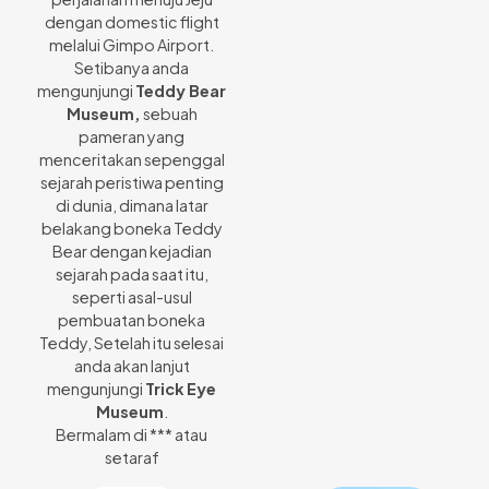
dengan domestic flight
melalui Gimpo Airport.
Setibanya anda
mengunjungi
Teddy Bear
Museum,
sebuah
pameran yang
menceritakan sepenggal
sejarah peristiwa penting
di dunia, dimana latar
belakang boneka Teddy
Bear dengan kejadian
sejarah pada saat itu,
seperti asal-usul
pembuatan boneka
Teddy, Setelah itu selesai
anda akan lanjut
mengunjungi
Trick Eye
Museum
.
Bermalam di *** atau
setaraf