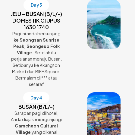
Day 3
JEJU – BUSAN (B/L/-)
DOMESTIK CJUPUS
1630 1740
Pagi ini anda berkunjung
ke Seongsan Sunrise
Peak, Seongeup Folk
Village.
Setelah itu
perjalanan menuju Busan,
Setibanya ke Kkangton
Market dan BIFF Square.
Bermalam di *** atau
setaraf
Day 4
BUSAN (B/L/-)
Sarapan pagi di hotel,
Anda diajak
men
gunjungi
Gamcheon Cultural
Village
yang dikenal