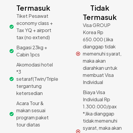
Termasuk
Tidak
Termasuk
Tiket Pesawat
economy class +
Visa GROUP
Tax YQ + airport
Korea Rp
tax (no extend)
650.000 (Jika
dianggap tidak
Bagasi 23kg +
memenuhi syarat,
Cabin 1pcs
maka akan
Akomodasi hotel
diarahkan untuk
*3
membuat Visa
setaraf(Twin/Triple
Individual
tergantung
Biaya Visa
ketersedian
Individual Rp
Acara Tour &
1.300.000/pax
makan sesuai
*Jika dianggap
program paket
tidak memenuhi
tour diatas
syarat, maka akan