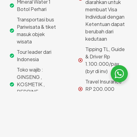
Mineral Water 1
diarahkan untuk
Botol Perhari
membuat Visa
Individual dengan
Transportasi bus
Ketentuan dapat
Pariwisata & tiket
berubah dari
masuk objek
kedutaan
wisata
Tipping TL, Guide
Tour leader dari
& Driver Rp
Indonesia
1.100.000/pax
Toko wajib :
(byr di inv)
GINSENG ,
Travel Insurance
KOSMETIK ,
RP 200.000
REDPINE,
(disarankan)
AMETHYST
Tips Porter Hotel,
Mini Bar, Laundry,
Telp
PCR Test / Rapid