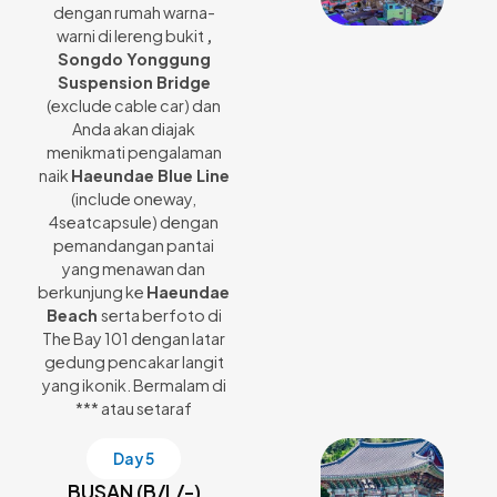
dengan rumah warna-
warni di lereng bukit
,
Songdo Yonggung
Suspension Bridge
(exclude cable car) dan
Anda akan diajak
menikmati pengalaman
naik
Haeundae Blue Line
(include oneway,
4seatcapsule) dengan
pemandangan pantai
yang menawan dan
berkunjung ke
Haeundae
Beach
serta berfoto di
The Bay 101 dengan latar
gedung pencakar langit
yang ikonik. Bermalam di
*** atau setaraf
Day 5
BUSAN (B/L/-)