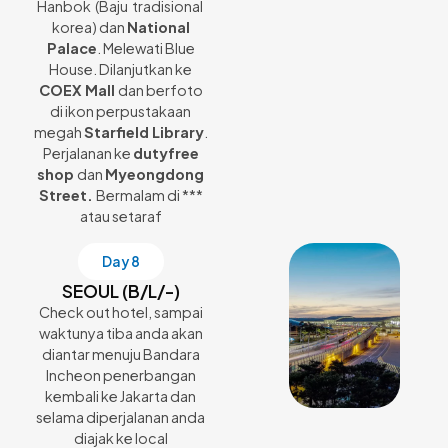
Hanbok (Baju tradisional
korea) dan
National
Palace
. Melewati Blue
House. Dilanjutkan ke
COEX Mall
dan berfoto
di ikon perpustakaan
megah
Starfield Library
.
Perjalanan ke
dutyfree
shop
dan
Myeongdong
Street.
Bermalam di ***
atau setaraf
Day 8
SEOUL (B/L/-)
Check out hotel, sampai
waktunya tiba anda akan
diantar menuju Bandara
Incheon penerbangan
kembali ke Jakarta dan
selama diperjalanan anda
diajak ke local