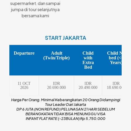
supermarket. dan sampai
jumpa di tour selanjutnya
bersama kami
START JAKARTA
Departure
Adult
Child
Child No
(Twin/Triple)
with
bed (<6
Extra
Years)
Bed
11 OCT
IDR
IDR
IDR
2026
20.690.000
20.490.000
18.690.000
Harga Per Orang. Minimal Keberangkatan 20 Orang Didampingi
Tour Leader Dari Jakarta
DP 6 JUTA (NON REFUND) PELUNASAN 21 HARI SEBELUM
BERANGKATAN TIDAK BISA MENUNGGU VISA
INFANT FLAT RATE (-23BULAN) Rp 5.750.000