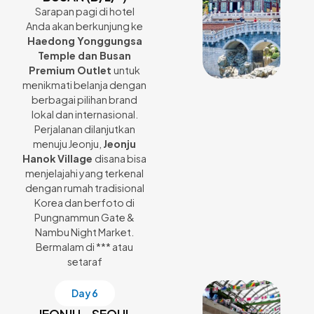
Sarapan pagi di hotel
Anda akan berkunjung ke
Haedong Yonggungsa
Temple dan Busan
Premium Outlet
untuk
menikmati belanja dengan
berbagai pilihan brand
lokal dan internasional.
Perjalanan dilanjutkan
menuju Jeonju,
Jeonju
Hanok Village
disana bisa
menjelajahi yang terkenal
dengan rumah tradisional
Korea dan berfoto di
Pungnammun Gate &
Nambu Night Market.
Bermalam di *** atau
setaraf
Day 6