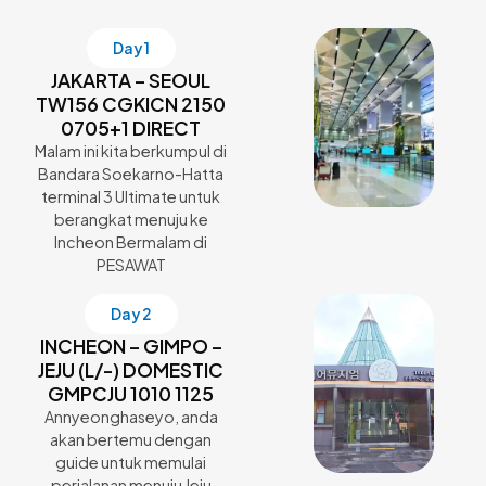
Day 1
JAKARTA – SEOUL
TW156 CGKICN 2150
0705+1 DIRECT
Malam ini kita berkumpul di
Bandara Soekarno-Hatta
terminal 3 Ultimate untuk
berangkat menuju ke
Incheon Bermalam di
PESAWAT
Day 2
INCHEON – GIMPO –
JEJU (L/-) DOMESTIC
GMPCJU 1010 1125
Annyeonghaseyo, anda
akan bertemu dengan
guide untuk memulai
perjalanan menuju Jeju